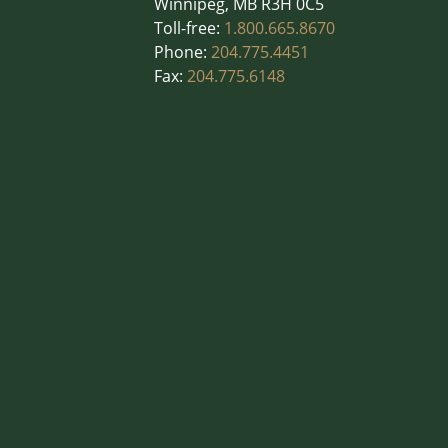
Winnipeg, MB R3H 0C5
Toll-free:
1.800.665.8670
Phone:
204.775.4451
Fax:
204.775.6148