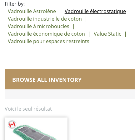
Filter by:
Vadrouille Astrolène
Vadrouille électrostatique
Vadrouille industrielle de coton
Vadrouille à microboucles
Vadrouille économique de coton
Value Static
Vadrouille pour espaces restreints
BROWSE ALL INVENTORY
Fabriqué au Canada
Brosses
Chariots, diables, seaux et bacs
Voici le seul résultat
Balais de maïs et balais droit
Plumeaux/Époussetage/Essuyage
Vadrouilles sèches
Vadrouille Astrolène