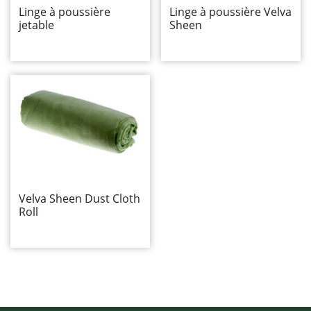
Nettoyage électrostatique
Linge à poussière
Linge à poussière Velva
Racloirs de plancher et vadrouilles éponge
jetable
Sheen
Manches, cadres et rallonges
Accessoires pour la maison
Microfibre
Accessoires
Balai-brosse
Lavage des murs
Produits pour la salle de bain
Vadrouilles humides
Nettoyage des vitres
Velva Sheen Dust Cloth
Roll