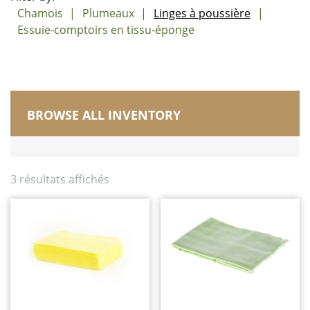
Chamois
Plumeaux
Linges à poussière
Essuie-comptoirs en tissu-éponge
BROWSE ALL INVENTORY
Fabriqué au Canada
Brosses
Chariots, diables, seaux et bacs
3 résultats affichés
Balais de maïs et balais droit
Plumeaux/Époussetage/Essuyage
Chamois
Plumeaux
Linges à poussière
Essuie-comptoirs en tissu-éponge
Vadrouilles sèches